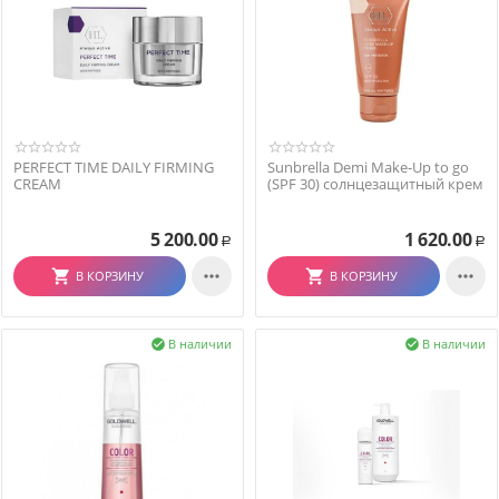
PERFECT TIME DAILY FIRMING
Sunbrella Demi Make-Up to go
CREAM
(SPF 30) солнцезащитный крем
5 200.00
1 620.00
Р
Р


В КОРЗИНУ
В КОРЗИНУ
В наличии
В наличии

