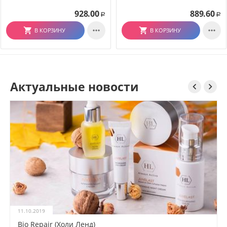
МЕЛИРОВАННЫХ ВОЛОС -
GOLDWELL DUALSENSES
928.00
889.60
Р
Р
BLONDES & HIGHLIGHTS ANTI-
BRASSINESS SHAMPOO


В КОРЗИНУ
В КОРЗИНУ
Актуальные новости


11.10.2019
Bio Repair (Холи Ленд)