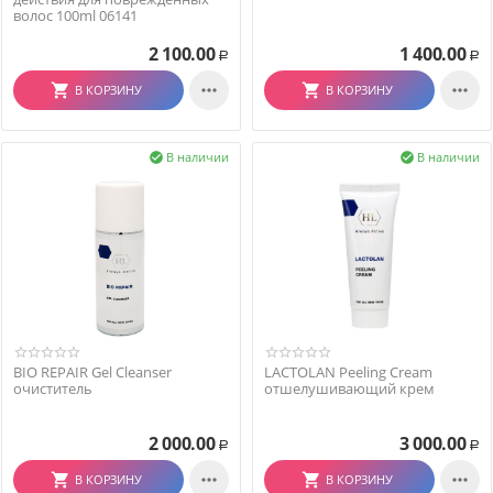
волос 100ml 06141
2 100.00
1 400.00
Р
Р


В КОРЗИНУ
В КОРЗИНУ
В наличии
В наличии


BIO REPAIR Gel Cleanser
LACTOLAN Peeling Cream
очиститель
отшелушивающий крем
2 000.00
3 000.00
Р
Р


В КОРЗИНУ
В КОРЗИНУ