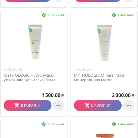
В наличии
В наличии


MYTHOLOGIC Hydro Mask
MYTHOLOGIC Mineral Mask
увлажняющая маска 70 мл
минеральная маска
1 500.00
2 000.00
Р
Р


В КОРЗИНУ
В КОРЗИНУ
В наличии
В наличии

