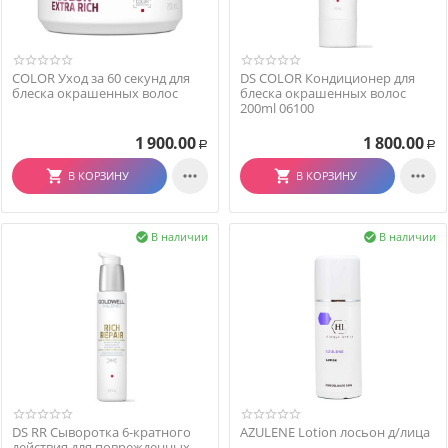
COLOR Уход за 60 секунд для
DS COLOR Кондиционер для
блеска окрашенных волос
блеска окрашенных волос
200ml 06100
1 900.00
1 800.00
Р
Р


В КОРЗИНУ
В КОРЗИНУ
В наличии
В наличии


DS RR Сыворотка 6-кратного
AZULENE Lotion лосьон д/лица
действия для поврежденных