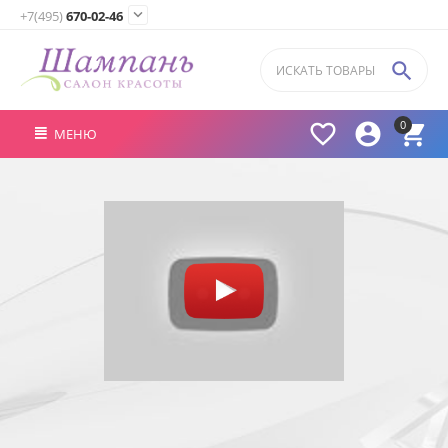

+7(495)
670-02-46

0



МЕНЮ