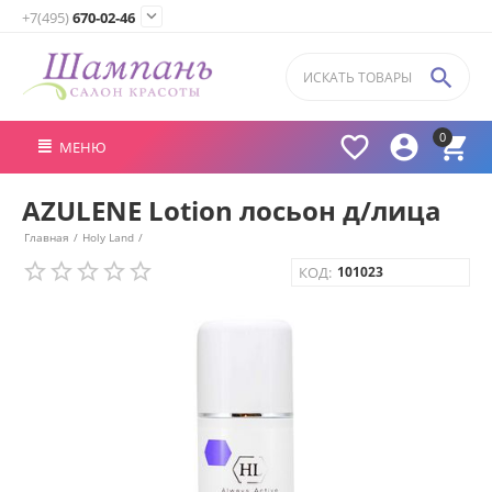

+7(495)
670-02-46

0



МЕНЮ
AZULENE Lotion лосьон д/лица
Главная
/
Holy Land
/
КОД:
101023