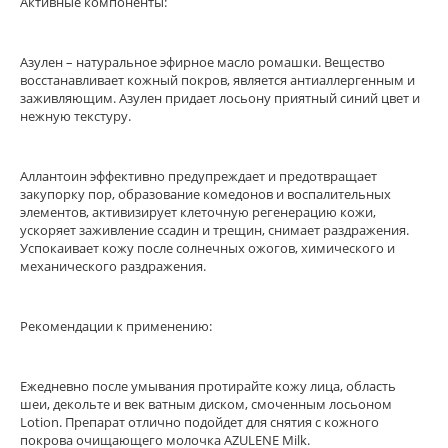
Активные компоненты:
Азулен – натуральное эфирное масло ромашки. Вещество
восстанавливает кожный покров, является антиаллергенным и
заживляющим. Азулен придает лосьону приятный синий цвет и
нежную текстуру.
Аллантоин эффективно предупреждает и предотвращает
закупорку пор, образование комедонов и воспалительных
элементов, активизирует клеточную регенерацию кожи,
ускоряет заживление ссадин и трещин, снимает раздражения.
Успокаивает кожу после солнечных ожогов, химического и
механического раздражения.
Рекомендации к применению:
Ежедневно после умывания протирайте кожу лица, область
шеи, декольте и век ватным диском, смоченным лосьоном
Lotion. Препарат отлично подойдет для снятия с кожного
покрова очищающего молочка AZULENE Milk.