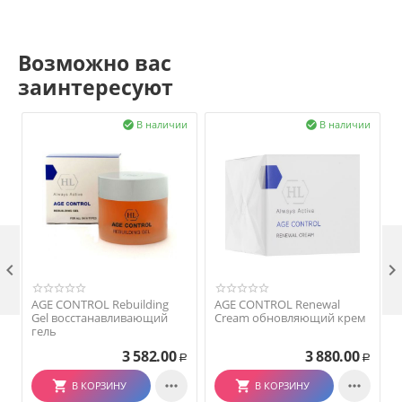
Возможно вас
заинтересуют
В наличии
В наличии



AGE CONTROL Rebuilding
AGE CONTROL Renewal
Gel восстанавливающий
Cream обновляющий крем
гель
3 582.00
3 880.00
Р
Р


В КОРЗИНУ
В КОРЗИНУ