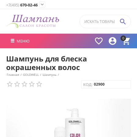

+7(495)
670-02-46

0



МЕНЮ
Шампунь для блеска
окрашенных волос
Главная
/
GOLDWELL
/
Шампунь
/
КОД:
02900