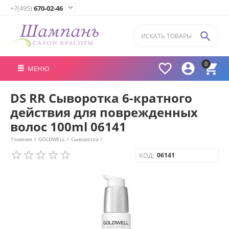

+7(495)
670-02-46

0



МЕНЮ
DS RR Сыворотка 6-кратного
действия для поврежденных
волос 100ml 06141
Главная
/
GOLDWELL
/
Сыворотка
/
КОД:
06141