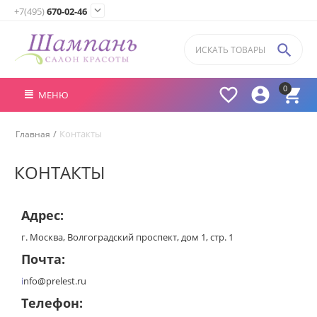

+7(495)
670-02-46

0



МЕНЮ
/
Контакты
Главная
КОНТАКТЫ
Адрес:
г. Москва, Волгоградский проспект, дом 1, стр. 1
Почта:
i
nfo@prelest.ru
Телефон: