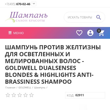

+7(495)
670-02-46

0



МЕНЮ
ШАМПУНЬ ПРОТИВ ЖЕЛТИЗНЫ
ДЛЯ ОСВЕТЛЕННЫХ И
МЕЛИРОВАННЫХ ВОЛОС -
GOLDWELL DUALSENSES
BLONDES & HIGHLIGHTS ANTI-
BRASSINESS SHAMPOO
Главная
/
GOLDWELL
/
Шампунь
/
КОД:
02911