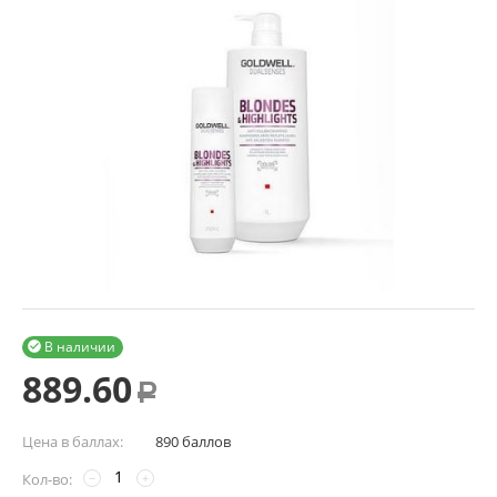
В наличии

889.60
Р
Цена в баллах:
890 баллов
Кол-во:
−
+