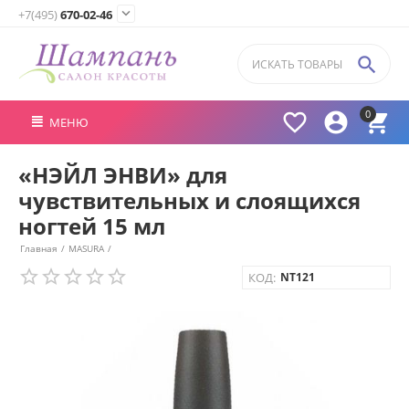

+7(495)
670-02-46

0



МЕНЮ
«НЭЙЛ ЭНВИ» для
чувствительных и слоящихся
ногтей 15 мл
Главная
/
MASURA
/
КОД:
NT121