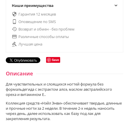
Наши преимущества

Гарантия 12 месяцев

Оповещение по SMS

Возврат и обмен - без проблем

Различные способы оплаты

Лучшая цена
Save
Описание
Для чувствительных и слоящихся ногтей формула без
формальдегида с экстрактом алоэ, маслом австралийского
ореха и витамином Е..
Коллекция средств «Нэйл Энви» обеспечивает твердые, длинные
и прочные ногти за 2 недели. В течение 2-х недель наносить
через день, далее использовать как базу под лак для
закрепления результата.