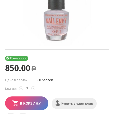
В наличии

850.00
Р
Цена в баллах:
850 баллов
Кол-во:
−
+
В КОРЗИНУ
Купить в один клик