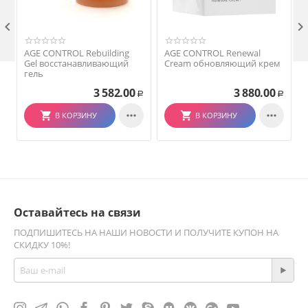

AGE CONTROL Rebuilding
AGE CONTROL Renewal
Gel восстанавливающий
Cream обновляющий крем
гель
3 582.00
3 880.00
Р
Р


В КОРЗИНУ
В КОРЗИНУ
Оставайтесь на связи
ПОДПИШИТЕСЬ НА НАШИ НОВОСТИ И ПОЛУЧИТЕ КУПОН НА
СКИДКУ 10%!