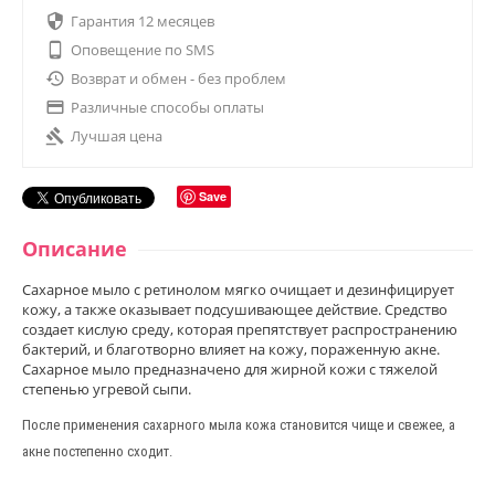

Гарантия 12 месяцев

Оповещение по SMS

Возврат и обмен - без проблем

Различные способы оплаты

Лучшая цена
Save
Описание
Сахарное мыло с ретинолом мягко очищает и дезинфицирует
кожу, а также оказывает подсушивающее действие. Средство
создает кислую среду, которая препятствует распространению
бактерий, и благотворно влияет на кожу, пораженную акне.
Сахарное мыло предназначено для жирной кожи с тяжелой
степенью угревой сыпи.
После применения сахарного мыла кожа становится чище и свежее, а
акне постепенно сходит.