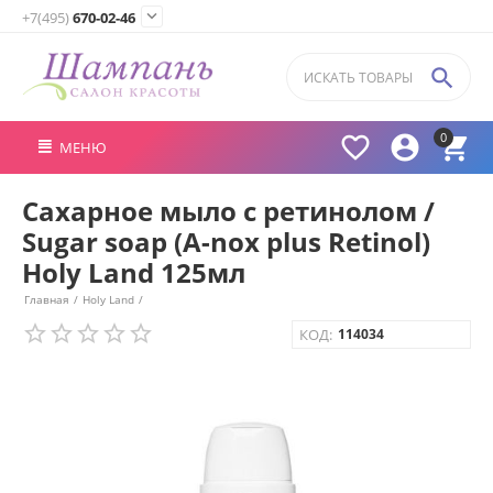

+7(495)
670-02-46

0



МЕНЮ
Сахарное мыло с ретинолом /
Sugar soap (A-nox plus Retinol)
Holy Land 125мл
Главная
/
Holy Land
/
КОД:
114034