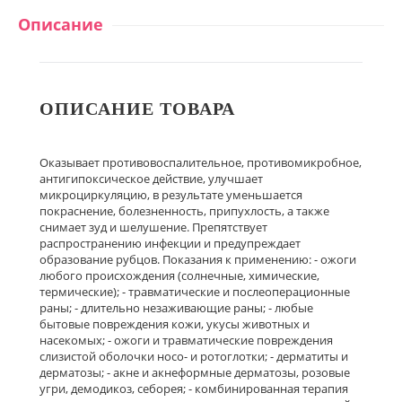
Описание
ОПИСАНИЕ ТОВАРА
Оказывает противовоспалительное, противомикробное,
антигипоксическое действие, улучшает
микроциркуляцию, в результате уменьшается
покраснение, болезненность, припухлость, а также
снимает зуд и шелушение. Препятствует
распространению инфекции и предупреждает
образование рубцов. Показания к применению: - ожоги
любого происхождения (солнечные, химические,
термические); - травматические и послеоперационные
раны; - длительно незаживающие раны; - любые
бытовые повреждения кожи, укусы животных и
насекомых; - ожоги и травматические повреждения
слизистой оболочки носо- и ротоглотки; - дерматиты и
дерматозы; - акне и акнеформные дерматозы, розовые
угри, демодикоз, себорея; - комбинированная терапия