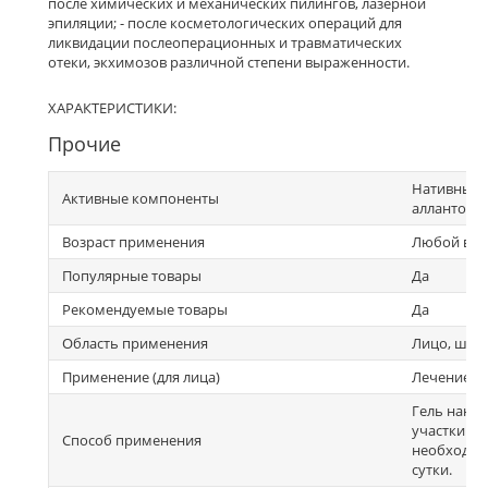
после химических и механических пилингов, лазерной
эпиляции; - после косметологических операций для
ликвидации послеоперационных и травматических
отеки, экхимозов различной степени выраженности.
ХАРАКТЕРИСТИКИ:
Прочие
Нативный т
Активные компоненты
аллантоин,
Возраст применения
Любой воз
Популярные товары
Да
Рекомендуемые товары
Да
Область применения
Лицо, шея,
Применение (для лица)
Лечение
Гель нане
участки ко
Способ применения
необходимо
сутки.