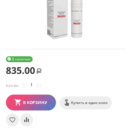
В наличии

835.00
Р
Кол-во:
−
+
В КОРЗИНУ
Купить в один клик