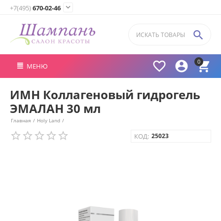

+7(495)
670-02-46

0



МЕНЮ
ИМН Коллагеновый гидрогель
ЭМАЛАН 30 мл
Главная
/
Holy Land
/
КОД:
25023