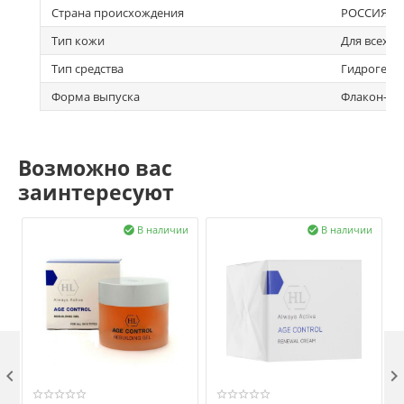
Страна происхождения
РОССИЯ
Тип кожи
Для всех т
Тип средства
Гидрогель
Форма выпуска
Флакон-дис
Возможно вас
заинтересуют
В наличии
В наличии


